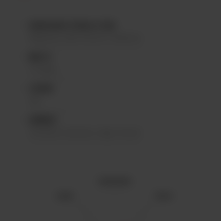
HOUBLONS À ÉBULLITION
Magnum, Mittelfruh Tradition
MALTS
2 rangs
LEVURE
Ale
ARÔMES
Céréales fraîches, léger floral