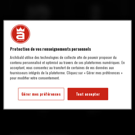
4,0%
11
ALC./VOL.
IBU
4 À 6 °C
NONIC
Protection de vos renseignements personnels
SERVICE
Archibald utilise des technologies de collecte afin de pouvoir proposer du
contenu personnalisé et optimisé au travers de ses plateformes numériques. En
DISPONIBILITÉ :
acceptant, vous consentez au transfert de certaines de vos données aux
En fût, en restaurant seulement
fournisseurs intégrés de la plateforme. Cliquez sur « Gérer mes préférences »
pour modifier votre consentement.
DENSITÉ
Gérer mes préférences
Tout accepter
Initiale
Finale
9 °P
1,4 °P