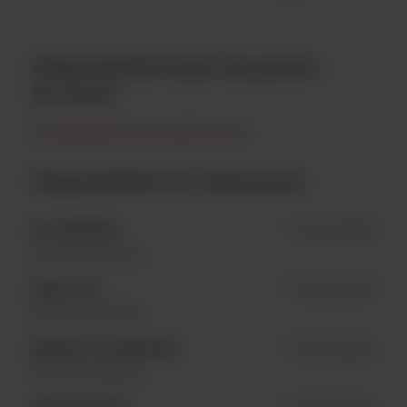
Disponibilité dans les points
de vente
Non disponible dans les points de vente
Disponibilité en restaurant
LAC-BEAUPORT
Non disponible
En fût seulement
SAINTE-FOY
Non disponible
En fût seulement
AÉROPORT DE MONTRÉAL
Non disponible
En fût seulement