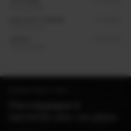
TROIS-RIVIÈRES
Non disponible
En fût seulement
QUARTIER PETIT CHAMPLAIN
Non disponible
En fût seulement
BLAINVILLE
Non disponible
En fût seulement
ACCORDS BIÈRE ET METS
S’accompagne à
merveille avec ces plats