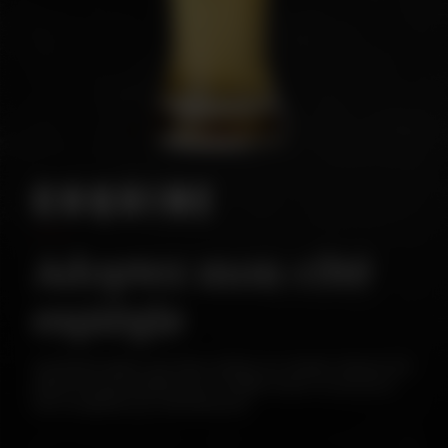
COQUINE
Adoptez mon côté
espiègle
Ale blonde légère aux doux arômes de céréales offrant une
délicate pointe houblonnée. Sa faible teneur en alcool en
fait un apéritif très rafraîchissant.