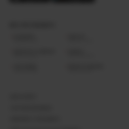
NOS RESTAURANTS
LAC-BEAUPORT
SAINTE-FOY
(418) 841.2224
(418) 877.0123
QUARTIER PETIT CHAMPLAIN
BLAINVILLE
(418) 694.9144
(450) 430.4000
TROIS-RIVIÈRES
AÉROPORT DE MONTRÉAL
(819) 519.7888
(514) 687.9977
QUOI DE NEUF?
L’HISTOIRE ARCHIBALD
CONCOURS ET RÈGLEMENTS