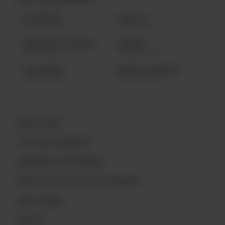
LAC-BEAUPORT
SAINTE-FOY
(418) 841.2224
(418) 877.0123
QUARTIER PETIT CHAMPLAIN
BLAINVILLE
(418) 694.9144
(450) 430.4000
TROIS-RIVIÈRES
AÉROPORT DE MONTRÉAL
(819) 519.7888
(514) 687.9977
QUOI DE NEUF?
L’HISTOIRE ARCHIBALD
CONCOURS ET RÈGLEMENTS
BIÈRES EXCLUSIVES AUX RESTAURANTS
NOUS JOINDRE
EMPLOIS