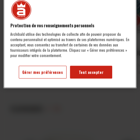
Protection de vos renseignements personnels
Archibald utilise des technologies de collecte afin de pouvoir proposer du
contenu personnalisé et optimisé au travers de ses plateformes numériques. En
acceptant, vous consentez au transfert de certaines de vos données aux
fournisseurs intégrés de la plateforme. Cliquez sur « Gérer mes préférences »
DOUBLE IPA
DO
pour modifier votre consentement.
Double IPA
D
8,5% Alc./vol.
Gérer mes préférences
Tout accepter
CLASSIQUES
/ 11