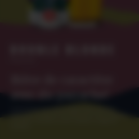
DOUBLE BLONDE
Panache
Bière de caractère
avec du panache!
Double Blonde aux saveurs maltées riches mais bien
balancée par la présence d'un petit kick de zeste d'agrumes
et de fleurs. Une bière à la fois costaude et remplie de
fraîcheur!