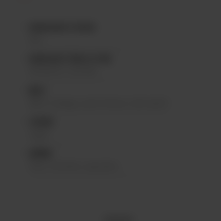
HOUBLONS À FROID
N/A
HOUBLON À ÉBULLITION
Herkules, Cascade
MALT
Malt 2-Rangs, malt Pilsner, Blé malté
LEVURE
Lager
ARÔME
Pain, Céréales, Agrumes