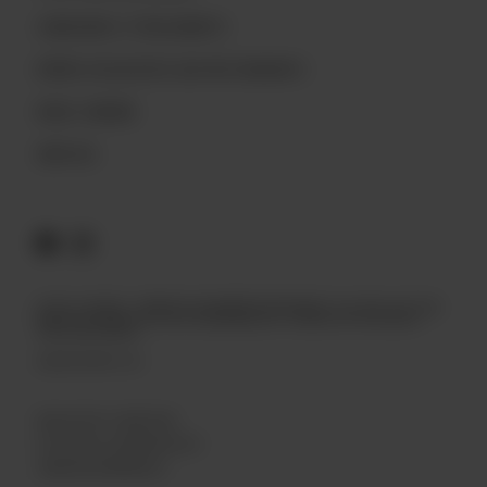
CONCOURS ET RÈGLEMENTS
BIÈRES EXCLUSIVES AUX RESTAURANTS
NOUS JOINDRE
EMPLOIS
© 2026 Archibald – APPRÉCIEZ DE MANIÈRE RESPONSABLE. Vous devez avoir l’âge
légal de consommer de l’alcool. Ne partagez pas ce contenu avec des mineurs.
Tous droits réservés.
tapintoyourbeer.com
MODALITÉS ET CONDITIONS
POLITIQUE DE CONFIDENTIALITÉ
GÉRER MES PRÉFÉRENCES