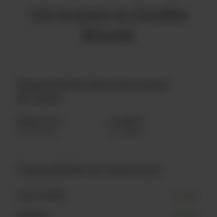
Où trouver la Double
Blonde
Disponibilité dans les points
de vente
PAQUET DE 4
À L'UNITÉ
4 x 473 ml
À l'unité
Disponibilité en restaurant
TROIS-RIVIÈRES
Disponible
BLAINVILLE
Disponible