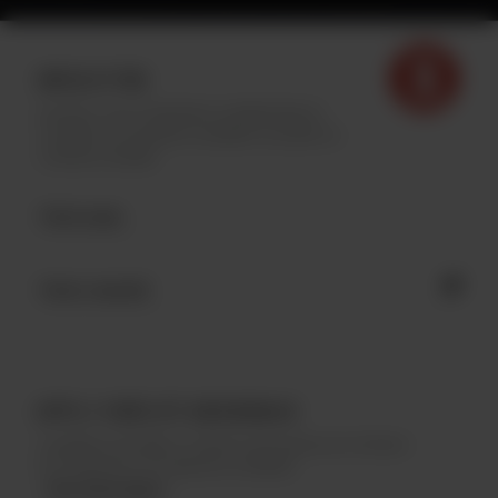
INFOLETTRE
Inscrivez-vous à l'infolettre Archibald afin de
connaître nos dernières actualités et profiter de
contenus exclusifs.
APPLI FIDÉLITÉ ARCHIBALD
Complétez des défis et collectez des points pour réclamer
de nombreuses récompenses Archibald.
Plus d'information