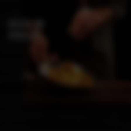
AILES DE
POULET