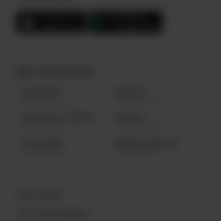
NOS RESTAURANTS
LAC-BEAUPORT
SAINTE-FOY
(418) 841.2224
(418) 877.0123
QUARTIER PETIT CHAMPLAIN
BLAINVILLE
(418) 694.9144
(450) 430.4000
TROIS-RIVIÈRES
AÉROPORT DE MONTRÉAL
(819) 519.7888
(514) 687.9977
QUOI DE NEUF?
L’HISTOIRE ARCHIBALD