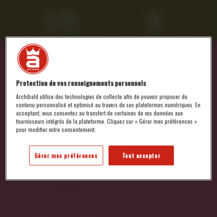
8,0%
30
ALC./VOL.
IBU
4 À 6 °C
TULIPE
SERVICE
Protection de vos renseignements personnels
Archibald utilise des technologies de collecte afin de pouvoir proposer du
contenu personnalisé et optimisé au travers de ses plateformes numériques. En
DISPONIBILITÉ :
acceptant, vous consentez au transfert de certaines de vos données aux
Épicerie, dépanneurs et restaurants
fournisseurs intégrés de la plateforme. Cliquez sur « Gérer mes préférences »
pour modifier votre consentement.
DENSITÉ
Gérer mes préférences
Tout accepter
Initiale
Finale
17.2 °P
3 °P