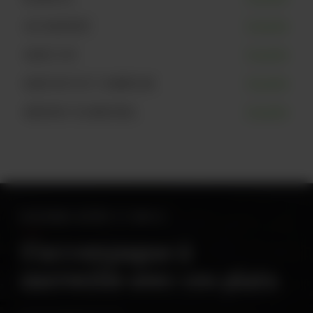
LAC-BEAUPORT
Disponible
SAINTE-FOY
Disponible
QUARTIER PETIT CHAMPLAIN
Disponible
AÉROPORT DE MONTRÉAL
Disponible
ACCORDS BIÈRE ET METS
S’accompagne à
merveille avec ces plats