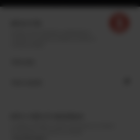
INFOLETTRE
Inscrivez-vous à l'infolettre Archibald afin de
connaître nos dernières actualités et profiter de
contenus exclusifs.
APPLI FIDÉLITÉ ARCHIBALD
Complétez des défis et collectez des points pour réclamer
de nombreuses récompenses Archibald.
Plus d'information