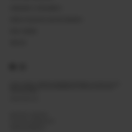
CONCOURS ET RÈGLEMENTS
BIÈRES EXCLUSIVES AUX RESTAURANTS
NOUS JOINDRE
EMPLOIS
© 2026 Archibald – APPRÉCIEZ DE MANIÈRE RESPONSABLE. Vous devez avoir l’âge
légal de consommer de l’alcool. Ne partagez pas ce contenu avec des mineurs.
Tous droits réservés.
tapintoyourbeer.com
MODALITÉS ET CONDITIONS
POLITIQUE DE CONFIDENTIALITÉ
GÉRER MES PRÉFÉRENCES