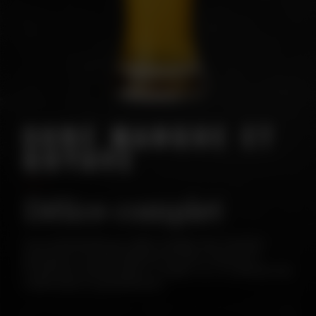
SURE MANGUE ET
GOYAVE
Délice complet
Sure de blé blonde aux reflets orangés. Nez & bouche
présentent un profil exubérant de fruits tropicaux et
d'invitantes notes lactiques. Le palais, sec, se solde par une
acidité nette et rafraîchissante.