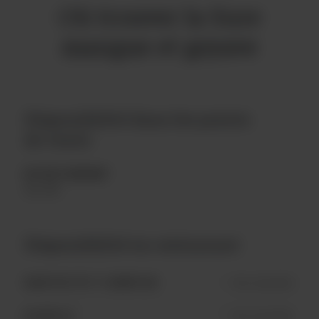
Où trouver la Sure
mangue et goyave
Disponibilité dans les points
de vente
EN RESTAURANT
En fût
Disponibilité en restaurant
QUARTIER PETIT CHAMPLAIN
Non disponible
BLAINVILLE
Non disponible