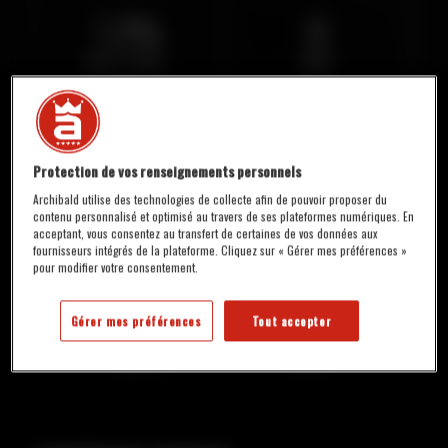
7,3%
8
ALC./VOL.
IBU
4 À 6 °C
TULIPE
SERVICE
Protection de vos renseignements personnels
Archibald utilise des technologies de collecte afin de pouvoir proposer du
DISPONIBILITÉ :
contenu personnalisé et optimisé au travers de ses plateformes numériques. En
acceptant, vous consentez au transfert de certaines de vos données aux
En fût, seulement en restaurant
fournisseurs intégrés de la plateforme. Cliquez sur « Gérer mes préférences »
pour modifier votre consentement.
DENSITÉ
Gérer mes préférences
Tout accepter
Initiale
Finale
14,2 °P
3,2 °P