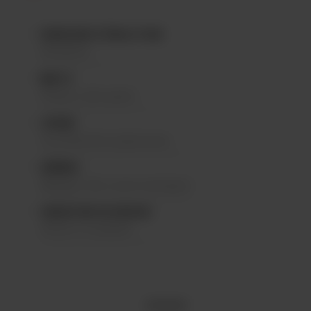
HOUBLONS À ÉBULLITION
Herkules
MALTS
Pilsner, Blé malté
LEVURE
Lactobacillus plantarum
ARÔMES
Mangue, blé, notes lactiques
SENSATION EN BOUCHE
Sèche et acidulée