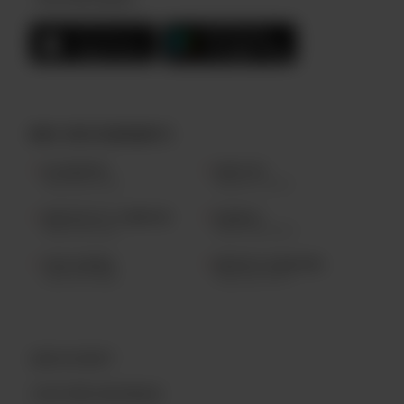
NOS RESTAURANTS
LAC-BEAUPORT
SAINTE-FOY
(418) 841.2224
(418) 877.0123
QUARTIER PETIT CHAMPLAIN
BLAINVILLE
(418) 694.9144
(450) 430.4000
TROIS-RIVIÈRES
AÉROPORT DE MONTRÉAL
(819) 519.7888
(514) 687.9977
QUOI DE NEUF?
L’HISTOIRE ARCHIBALD