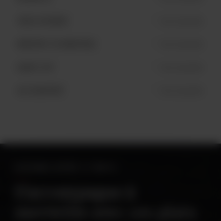
TROIS-RIVIÈRES
Non disponible
AÉROPORT DE MONTRÉAL
Non disponible
SAINTE-FOY
Non disponible
LAC-BEAUPORT
Non disponible
ACCORDS BIÈRE ET METS
S’accompagne à
merveille avec ces plats