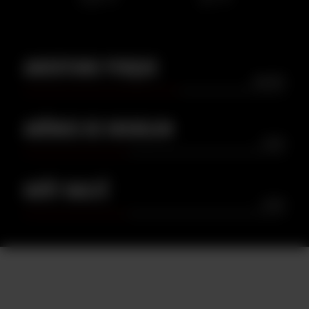
AMERTUME PERÇUE
MODÉRÉ
ARÔMES DE HOUBLON
LÉGER
GOÛT MALTÉ
LÉGER