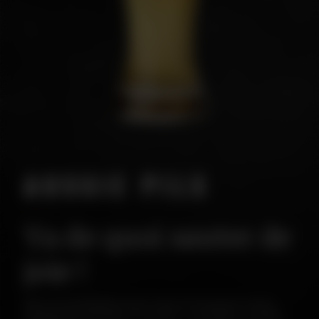
AUSSIE PILS
Ya de quoi sauter de
joie !
Bière de fermentation basse (qui est fermentée à basse
température soit entre 7°C et 15°C) , non filtrée, au profil