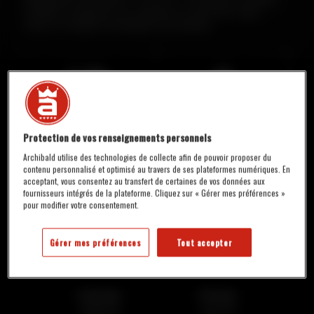
céréalier croquant et sec mettant en avant des notes
vertes et fraîches de houblons australiens.
5,7%
35
ALC./VOL.
IBU
Protection de vos renseignements personnels
6 À 8 °C
Archibald utilise des technologies de collecte afin de pouvoir proposer du
PINTE AMÉRICAINE
contenu personnalisé et optimisé au travers de ses plateformes numériques. En
SERVICE
acceptant, vous consentez au transfert de certaines de vos données aux
fournisseurs intégrés de la plateforme. Cliquez sur « Gérer mes préférences »
pour modifier votre consentement.
DISPONIBILITÉ :
En fût, seulement en restaurant
Gérer mes préférences
Tout accepter
DENSITÉ
Initiale
Finale
12,8 °P
2,3 °P