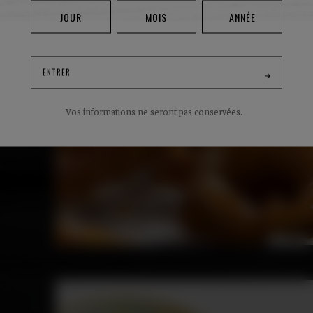
RONDELLES
D'OIGNONS
ENTRER
FRITS
Vos informations ne seront pas conservées.