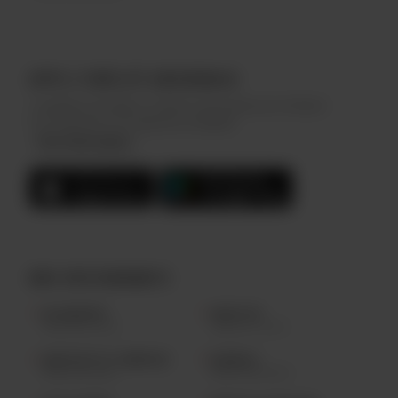
APPLI FIDÉLITÉ ARCHIBALD
Complétez des défis et collectez des points pour réclamer
de nombreuses récompenses Archibald.
Plus d'information
NOS RESTAURANTS
LAC-BEAUPORT
SAINTE-FOY
(418) 841.2224
(418) 877.0123
QUARTIER PETIT CHAMPLAIN
BLAINVILLE
(418) 694.9144
(450) 430.4000