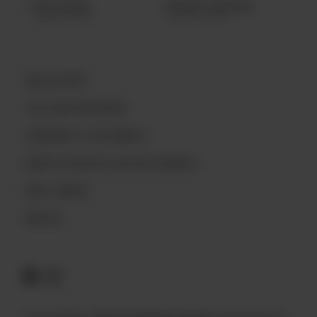
TROIS-RIVIÈRES
AÉROPORT DE MONTRÉAL
(819) 519.7888
(514) 687.9977
QUOI DE NEUF?
L’HISTOIRE ARCHIBALD
CONCOURS ET RÈGLEMENTS
BIÈRES EXCLUSIVES AUX RESTAURANTS
NOUS JOINDRE
EMPLOIS