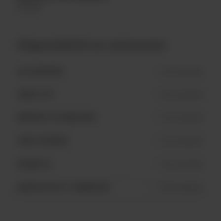
En fût
Disponibilité en restaurant
LAC-BEAUPORT
Non disponible
SAINTE-FOY
Non disponible
AÉROPORT DE MONTRÉAL
Non disponible
TROIS-RIVIÈRES
Non disponible
BLAINVILLE
Non disponible
QUARTIER PETIT CHAMPLAIN
Non disponible