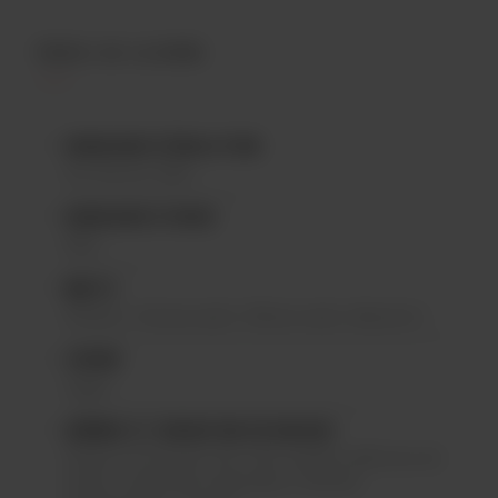
PROFIL DE LA BIÈRE
HOUBLONS À ÉBULLITION
Vic Secret, Ella
HOUBLONS À FROID
Ella
MALTS
Pilsner, Vienna malt, Wheat malt, Munich I
LEVURE
Lager
ARÔMES ET SENSATION EN BOUCHE
Sèche en bouche avec des arômes délicats de
fruits tropicaux & agrumes, d'herbe