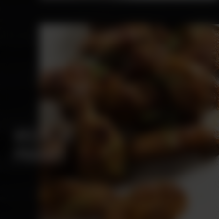
AILES DE
POULET