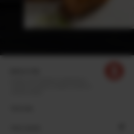
INFOLETTRE
Inscrivez-vous à l'infolettre Archibald afin de
connaître nos dernières actualités et profiter de
contenus exclusifs.