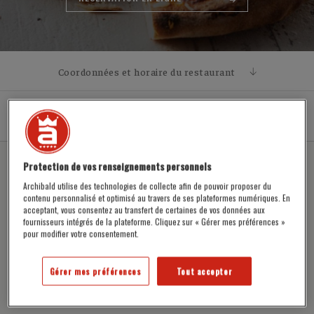
Coordonnées et horaire du restaurant
COORDONNÉES
MENUS
BIÈRES
SPECTACLES
1345, boulevard Michèle-Bohec, Blainville, QC J7C 0M4
HORAIRE
Ouvert du dimanche au mercredi de 11h30 à 23h00 et du
Protection de vos renseignements personnels
jeudi au samedi de 11h30 à 3h. (Fermeture des cuisines à
22h30 du dimanche au jeudi et à 00:00 le vendredi et
Archibald utilise des technologies de collecte afin de pouvoir proposer du
samedi)
contenu personnalisé et optimisé au travers de ses plateformes numériques. En
acceptant, vous consentez au transfert de certaines de vos données aux
À PARTIR DU 17 JUIN
fournisseurs intégrés de la plateforme. Cliquez sur « Gérer mes préférences »
pour modifier votre consentement.
Brochettes estivales
17
Gérer mes préférences
Tout accepter
Choix de brochettes de crevettes ou brochettes de canard,
sauce hoisin, salsa de mangue, jalapeños et coriandre.