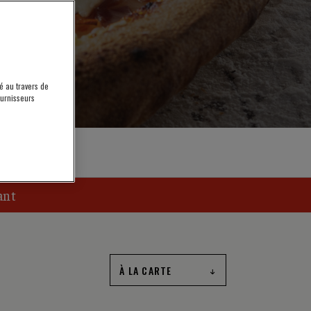
é au travers de
ournisseurs
ant