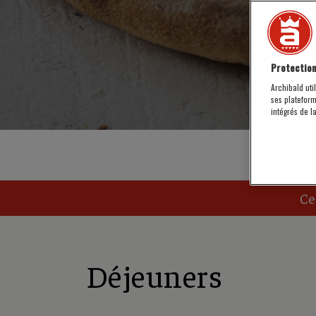
Protection
Archibald uti
ses platefor
intégrés de l
Ce
Déjeuners