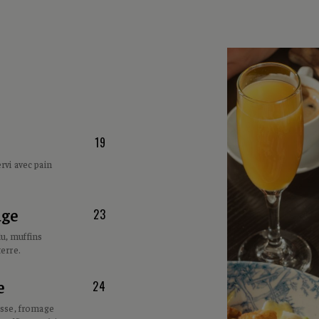
19
rvi avec pain
age
23
u, muffins
erre.
e
24
isse, fromage