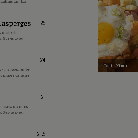
muffins anglais,
 asperges
25
 pesto de
. Servis avec
24
Poutine Déjeuner
 sauvages, purée
 pommes de terre,
21
cerises, oignons
. Servie avec
21,5