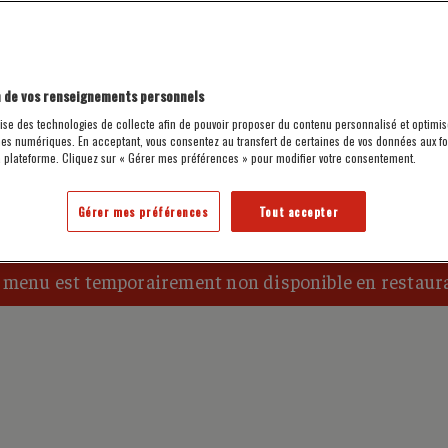
(418)
TÉLÉPHONE
RÉSERVATION EN LIGNE
694.9144
 de vos renseignements personnels
lise des technologies de collecte afin de pouvoir proposer du contenu personnalisé et optimis
40 Rue du Marché-Champlain Québec, QC G1K 4H3
COORDONNÉES
mes numériques. En acceptant, vous consentez au transfert de certaines de vos données aux f
De 8 h à 22 h, 7 jours sur 7
HORAIRE
a plateforme. Cliquez sur « Gérer mes préférences » pour modifier votre consentement.
Gérer mes préférences
Tout accepter
MENUS
BIÈRES
 menu est temporairement non disponible en restaur