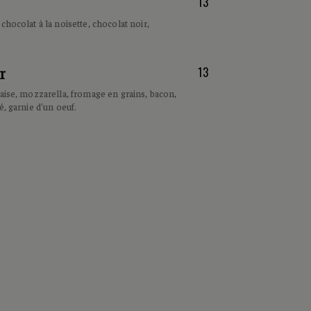
13
chocolat à la noisette, chocolat noir,
r
13
aise, mozzarella, fromage en grains, bacon,
é, garnie d'un oeuf.