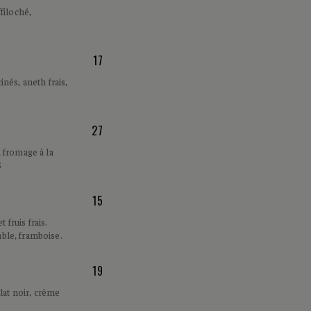
filoché,
17
nés, aneth frais,
27
 fromage à la
S
15
 fruis frais.
able, framboise.
19
lat noir, crème