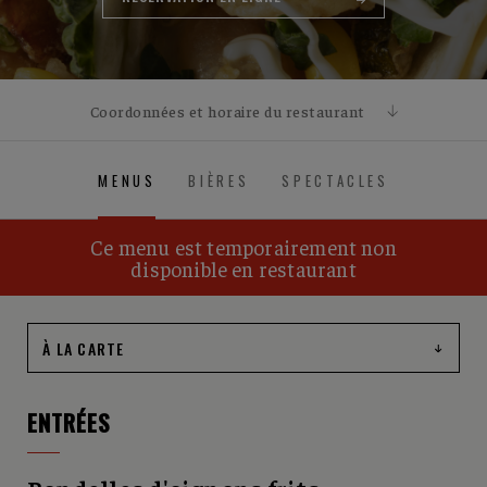
Coordonnées et horaire du restaurant
COORDONNÉES
MENUS
BIÈRES
SPECTACLES
1240, autoroute Duplessis, Québec, QC, G2G 2B5
HORAIRE
Les cuisines ferment à 22h du dimanche au mercredi &
Ce menu est temporairement non
fermeture resto à 1h am. Les cuisines ferment à 23h du
disponible en restaurant
jeudi au samedi / fermeture resto 3h am.
ENTRÉES